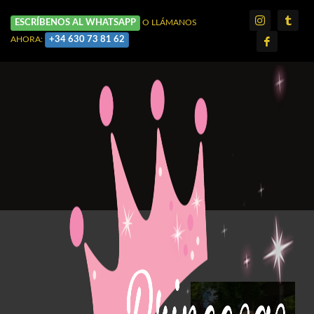
ESCRÍBENOS AL WHATSAPP
O LLÁMANOS
+34 630 73 81 62
AHORA: