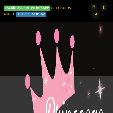
ESCRÍBENOS AL WHATSAPP
O LLÁMANOS
+34 630 73 81 62
AHORA: