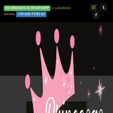
ESCRÍBENOS AL WHATSAPP
O LLÁMANOS
+34 630 73 81 62
AHORA: