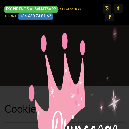
ESCRÍBENOS AL WHATSAPP
O LLÁMANOS
+34 630 73 81 62
AHORA:
Cookies